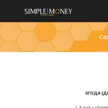
Со
ЗГОДА (Д
1. Я (далі – Спож