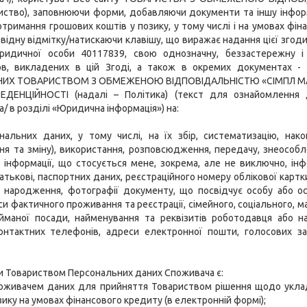
риство), заповнюючи форми, добавляючи документи та іншу інфо
отримання грошових коштів у позику, у тому числі і на умовах фін
ідну відмітку/натискаючи клавішу, що виражає надання цієї згоди
ридичної особи 40117839, свою однозначну, беззастережну 
ов, викладених в цій Згоді, а також в окремих документах
ИХ ТОВАРИСТВОМ З ОБМЕЖЕНОЮ ВІДПОВІДАЛЬНІСТЮ «СІМПЛ МАНІ»
ДЕНЦІЙНОСТІ (надалі – Політика) (текст для ознайомлення 
a/ в розділі «Юридична інформація») на:
нальних даних, у тому числі, на їх збір, систематизацію, накоп
ня та зміну), використання, розповсюдження, передачу, знеособл
 інформації, що стосується мене, зокрема, але не виключно, інфо
-батькові, паспортних даних, реєстраційного номеру облікової картк
у народження, фотографії документу, що посвідчує особу або ос
и фактичного проживання та реєстрації, сімейного, соціального, 
займаної посади, найменування та реквізитів роботодавця або н
онтактних телефонів, адреси електронної пошти, голосових за
ки Товариством Персональних даних Споживача є:
Споживачем даних для прийняття Товариством рішення щодо укла
зику на умовах фінансового кредиту (в електронній формі);