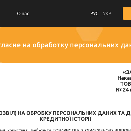
О нас
РУС
УКР
гласие на обработку персональних да
«З
Нака
ТОВ
№ 24 в
ОЗВІЛ) НА ОБРОБКУ ПЕРСОНАЛЬНИХ ДАНИХ ТА 
КРЕДИТНОЇ ІСТОРІЇ
ивач), користувач Веб-сайту ТОВАРИСТВА З ОБМЕЖЕНОЮ ВІДПО