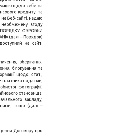
рмацію щодо себе на
ансового кредиту, та
 на Веб-сайті, надаю
і необмежену згоду
 - ПОРЯДКУ ОБРОБКИ
 (далі – Порядок)
доступний на сайті
ичення, зберігання,
ення, блокування та
рмації щодо: статі,
и платника податків,
обистої фотографії,
майнового становища,
авчального закладу,
писів, тощо (далі –
дення Договору про