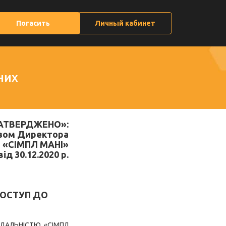
Погасить
Личный кабинет
них
АТВЕРДЖЕНО»:
зом Директора
 «СІМПЛ МАНІ»
ід 30.12.2020 р.
ДОСТУП ДО
ВІДАЛЬНІСТЮ «СІМПЛ