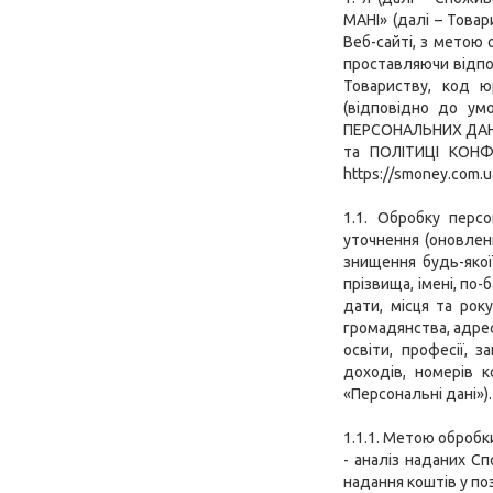
МАНІ» (далі – Това
Веб-сайті, з метою 
проставляючи відпов
Товариству, код ю
(відповідно до ум
ПЕРСОНАЛЬНИХ ДАН
та ПОЛІТИЦІ КОНФЕ
https://smoney.com.u
1.1. Обробку персо
уточнення (оновлен
знищення будь-якої
прізвища, імені, по
дати, місця та рок
громадянства, адрес
освіти, професії, 
доходів, номерів к
«Персональні дані»).
1.1.1. Метою оброб
- аналіз наданих 
надання коштів у по