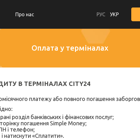
Про нас
РУС
УКР
Оплата у терміналах
ДИТУ В ТЕРМІНАЛАХ CITY24
омісячного платежу або повного погашення заборгов
ідно:
рані розділ банківських і фінансових послуг;
сторінку погашення Simple Money;
ІПН і телефон;
 і натиснути «Сплатити».