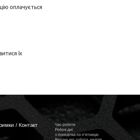
ацію оплачується
итися їх
римки / Контакт
Час роботи
Робочі дні
з понеділка по п’ятницю.
Вихідні дні: субота, неділя.