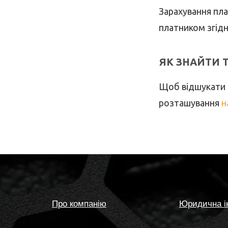
Зарахування пла
платником згідн
ЯК ЗНАЙТИ 
Щоб відшукати 
розташування
н
Про компанію
Юридична і