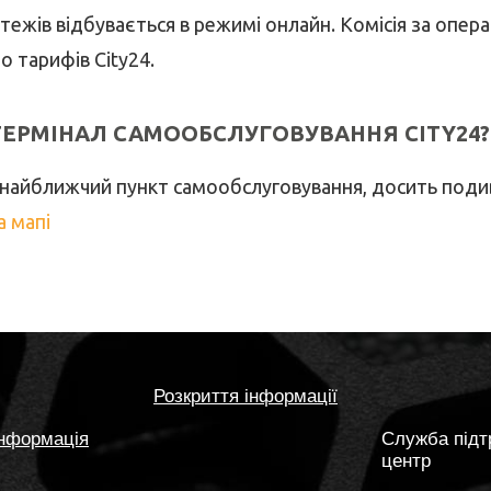
тежів відбувається в режимі онлайн. Комісія за опер
о тарифів City24.
ТЕРМІНАЛ САМООБСЛУГОВУВАННЯ CITY24?
найближчий пункт самообслуговування, досить подив
а мапі
Розкриття інформації
нформація
Служба підт
центр